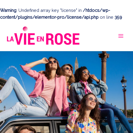
Aller
au
Warning
: Undefined array key "license" in
/htdocs/wp-
contenu
content/plugins/elementor-pro/license/api.php
on line
359
MAI
MEN