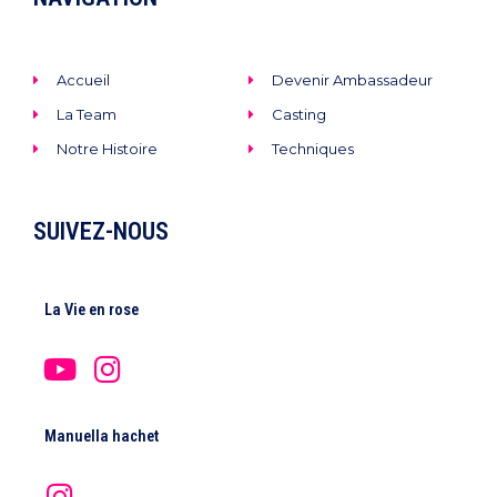
Accueil
Devenir Ambassadeur
La Team
Casting
Notre Histoire
Techniques
SUIVEZ-NOUS
La Vie en rose
Y
I
o
n
u
s
Manuella hachet
t
t
u
a
I