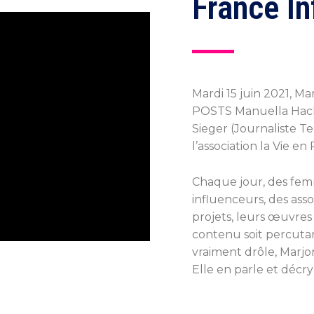
France In
Mardi 15 juin 2021, M
POSTS Manuella Hachet
Sieger (Journaliste T
l’association la Vie en 
Chaque jour, des femm
influenceurs, des asso
projets, leurs œuvres
contenu soit percuta
vraiment drôle, Marjori
Elle en parle et déc