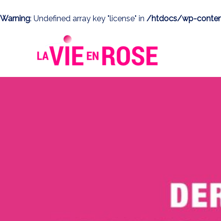
Aller
au
Warning
: Undefined array key "license" in
/htdocs/wp-content
contenu